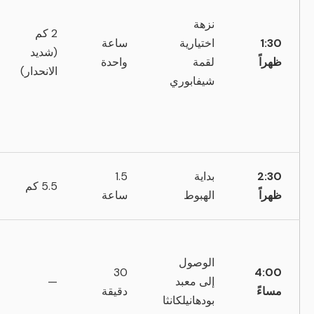
نزهة
2 كم
1:30
اختيارية
ساعة
(شديد
ظهراً
لقمة
واحدة
الانحدار)
شيفابوري
2:30
بداية
1.5
5.5 كم
ظهراً
الهبوط
ساعة
الوصول
30
4:00
إلى معبد
—
مساءً
دقيقة
بودهانيلكانثا