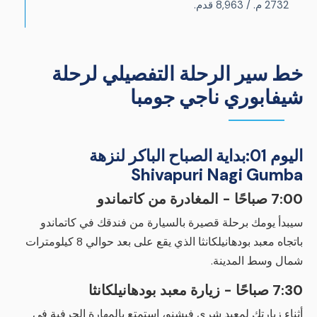
2732 م. / 8,963 قدم.
خط سير الرحلة التفصيلي لرحلة
شيفابوري ناجي جومبا
اليوم 01:
بداية الصباح الباكر لنزهة
Shivapuri Nagi Gumba
7:00 صباحًا - المغادرة من كاتماندو
سيبدأ يومك برحلة قصيرة بالسيارة من فندقك في كاتماندو
باتجاه معبد بودهانيلكانثا الذي يقع على بعد حوالي 8 كيلومترات
شمال وسط المدينة.
7:30 صباحًا - زيارة معبد بودهانيلكانثا
أثناء زيارتك لمعبد شري فيشنو، استمتع بالمهارة الحرفية في