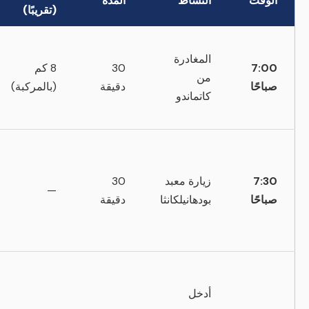
الوقت
النشاط
المدة
(تقريبًا)
المغادرة
7:00
30
8 كم
من
صباحًا
دقيقة
(بالمركبة)
كاتماندو
7:30
زيارة معبد
30
—
صباحًا
بودهانيلكانثا
دقيقة
أدخل