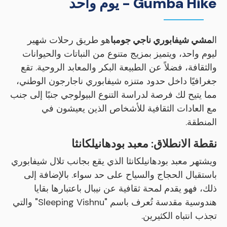
Gumba Hike - يوم واحد
ال
مشي شيفابوري ناجي جومبا
هو طريق رحلات شهير
ليوم واحد، ويتميز بمزيج متنوع من النباتات والحيوانات
والثقافة، فضلاً عن الطبيعة البكر والمعابد الروحية. تقع
جغرافيًا داخل حدود متنزه شيفابوري ناجارجون الوطني،
مما يتيح لك فرصة لدراسة التنوع البيولوجي جنبًا إلى جنب
مع العادات الثقافية للأشخاص الذين يعيشون في
المنطقة.
نقطة الانطلاق: معبد بودهانيلكانثا
ويشتهر معبد بودهانيلكانثا الذي يقع بجانب تلال شيفابوري
باستقبال الحجاج والسياح على حد سواء. بالإضافة إلى
ذلك، فهو يقدم لمحة ثقافية عن نيبال باعتبارها بقايا
هندوسية مقدسة تُعرف باسم "Sleeping Vishnu" والتي
تجذب انتباه الكثيرين.