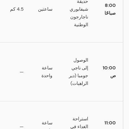
حديقة
8:00
شيفابوري
ساعتين
4.5 كم
صباحًا
ناجارجون
الوطنية
الوصول
10:00
إلى ناجي
ساعة
—
ص
جومبا (دير
واحدة
الراهبات)
استراحة
11:00
ساعة
الغداء في
—