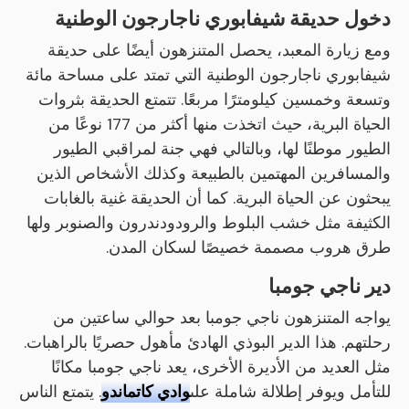
دخول حديقة شيفابوري ناجارجون الوطنية
ومع زيارة المعبد، يحصل المتنزهون أيضًا على حديقة
شيفابوري ناجارجون الوطنية التي تمتد على مساحة مائة
وتسعة وخمسين كيلومترًا مربعًا. تتمتع الحديقة بثروات
الحياة البرية، حيث اتخذت منها أكثر من 177 نوعًا من
الطيور موطنًا لها، وبالتالي فهي جنة لمراقبي الطيور
والمسافرين المهتمين بالطبيعة وكذلك الأشخاص الذين
يبحثون عن الحياة البرية. كما أن الحديقة غنية بالغابات
الكثيفة مثل خشب البلوط والرودودندرون والصنوبر ولها
طرق هروب مصممة خصيصًا لسكان المدن.
دير ناجي جومبا
يواجه المتنزهون ناجي جومبا بعد حوالي ساعتين من
رحلتهم. هذا الدير البوذي الهادئ مأهول حصريًا بالراهبات.
مثل العديد من الأديرة الأخرى، يعد ناجي جومبا مكانًا
للتأمل ويوفر إطلالة شاملة على
وادي كاتماندو
. يتمتع الناس