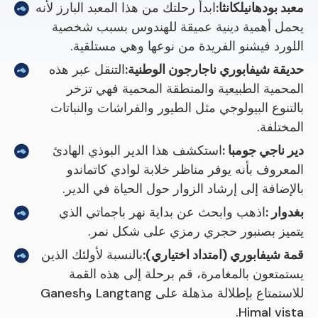
معبد بودهانيلكانثا:
ابدأ رحلتك من هذا المعبد البارز لأنه
يحمل أهمية دينية عميقة للهندوس بسبب شخصية
اللورد فيشنو الفريدة من نوعها وهي مستلقية.
حديقة شيفابوري ناجارجون الوطنية:
التنقل عبر هذه
المحمية الطبيعية والمنطقة المحمية فهي تزخر
بالتنوع البيولوجي مثل الطيور والفراشات والنباتات
المختلفة.
دير ناجي جومبا :
استكشف هذا الدير البوذي الهادئ
المعروف بأنه يوفر مناظر خلابة لوادي كاتماندو
بالإضافة إلى إرشاد الزوار حول الحياة في الدير.
بغدوار :
اذهب وابحث عن بداية نهر باجماتي الذي
يتميز بصنبور حجري رمزي على شكل نمر.
قمة شيفابوري (امتداد اختياري):
بالنسبة لأولئك الذين
يستمتعون بالمغامرة، قم برحلة إلى هذه القمة
للاستمتاع بإطلالة مذهلة على Langtang وGanesh
Himal vista.