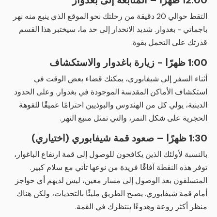
12:00 ظهرًا – المتابعة إلى بغدوار
التقط حوالي 20 دقيقة من رحلتك نحو الموقع الذي ينبع منه نهر
باجماتي - بغدوار. شديد الانحدار إلى حد ما، سيختبر هذا القسم
قدرتك على التحمل بقوة.
1:00 ظهرًا - زيارة باغدوار والاستكشاف
أثناء السفر إلى شيفابوري، يمكنك قضاء بعض الوقت في
استكشاف الأماكن المقدسة الموجودة في بغدوار. وعلى الحدود
الدينية، يولي كل من الهندوس والبوذيين احترامًا عميقًا للفوهة
الحجرية على شكل النمر، والتي تمثل منبع النهر.
1:30 ظهرًا – صعود قمة شيفابوري (اختياري)
بالنسبة لأولئك الذين يكافحون للوصول إلى قمة ارتفاع الباغوار،
توفر هذه النقطة آفاقًا فريدة من نوعها تأتي مع سلام كبير.
المتسلقون بعد الوصول إلى مسار معين، ليس لديهم أي حواجز
أمام قمة شيفابوري. يصبح الطريق مليئًا بالتحديات، ولكن هناك
منظر أكثر روعة وهدوءًا ينتظرك في القمة.