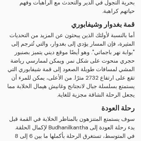
بحرية التجول في الدير والتحدث مع الراهبات وفهم
حياتهم كراهبة.
قمة بغدوار وشيفابوري
أما بالنسبة لأولئك الذين يبحثون عن المزيد من التحديات
المثيرة، فإن المسار يؤدي إلى بغدوار، والتي تُترجم إلى
"بوابة نهر باجماتي". وهو أيضًا موقع ديني يتميز بصنبور
حجري منحوت على شكل نمر. ويمكن لممارسي رياضة
المشي لمسافات طويلة الصعود إلى قمة شيفابوري التي
تقع على ارتفاع 2732 مترًا. من الأعلى، يمكن للمرء أن
يستمتع بسلسلة جبال لانجتانج وغانيش هيمال الخلابة مما
يجعل الرحلة الشاقة مجزية للغاية.
رحلة العودة
سوف يستمتع المتنزهون بالمناظر الخلابة في القمة قبل
بدء رحلة العودة إلى Budhanilkantha لإكمال الحلقة.
في المتوسط، تستغرق الرحلة بأكملها ما بين 6 إلى 8