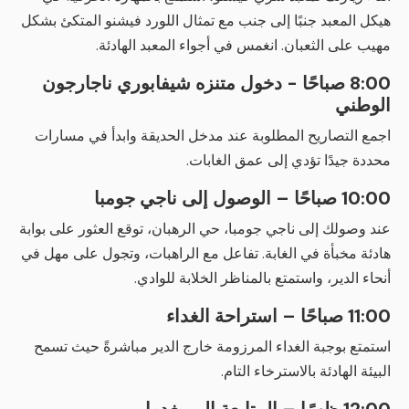
هيكل المعبد جنبًا إلى جنب مع تمثال اللورد فيشنو المتكئ بشكل
مهيب على الثعبان. انغمس في أجواء المعبد الهادئة.
8:00 صباحًا - دخول متنزه شيفابوري ناجارجون
الوطني
اجمع التصاريح المطلوبة عند مدخل الحديقة وابدأ في مسارات
محددة جيدًا تؤدي إلى عمق الغابات.
10:00 صباحًا – الوصول إلى ناجي جومبا
عند وصولك إلى ناجي جومبا، حي الرهبان، توقع العثور على بوابة
هادئة مخبأة في الغابة. تفاعل مع الراهبات، وتجول على مهل في
أنحاء الدير، واستمتع بالمناظر الخلابة للوادي.
11:00 صباحًا – استراحة الغداء
استمتع بوجبة الغداء المرزومة خارج الدير مباشرةً حيث تسمح
البيئة الهادئة بالاسترخاء التام.