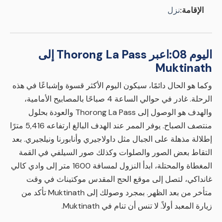
الإقامة:
نزل
اليوم 08:
اعبر Thorong La Pass إلى
Muktinath
وكما هو الحال دائمًا، سيكون اليوم الأكثر قسوة وإشباعًا في هذه
الرحلة. غادر في حوالي الساعة 4 صباحًا بالمصابيح الأمامية،
والهدف هو الوصول إلى Thorong La Pass والعودة بحلول
منتصف الصباح. يوفر الممر عند الهدف البالغ ارتفاعه 5,416 مترًا
إطلالة مذهلة على الجبال مثل داولاجيري وأنابورنا ونيلجيري. بعد
التقاط بعض الصور والصلوات وكذلك صور السيلفي في القمة
المغطاة والمحتلة، ابدأ النزول لمسافة 1600 متر إلى وادي كالي
غانداكي، لتصل إلى موقع الحج المقدس موكتيناث في وقت
متأخر من بعد الظهر. بمجرد وصولك إلى Muktinath تأكد من
زيارة المعبد أولاً. لا تنس أن تنام في Muktinath.