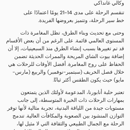
وكالي غانداكي
تنقسم الرحلة على مدى 14-21 يومًا اعتمادًا على
خط سير الرحلة، وتتميز بعروضها الفريدة.
وحتى مع تحديث وبناء الطرق، تظل المغامرة ذات
المستوى العالمي قائمة. على الرغم من أن بعض الأقسام
قد تم تغييرها بسبب إنشاء الطرق منذ السبعينيات، إلا أن
إضافة بيوت الشاي المريحة والممرات الحديثة تضمن
الحفاظ على روح المغامرة. أفضل الأوقات للرحلات هي
خلال فصل الخريف (سبتمبر-نوفمبر) والربيع (مارس-
مايو) حيث يكون الطقس أكثر ثباتًا.
تعتبر حلبة أنابورنا، المدعومة لأولئك الذين يتمتعون
بمهارات الرحلات ذات الخبرة المتوسطة، إلى جانب
مستويات جيدة من اللياقة البدنية، تجربة مثالية لأنها توفر
التوازن المنشود بين الصعوبة والمكافآت العالية. تندمج
الرحلة مع الجمال الطبيعي والثقافة التي لا مثيل لها،