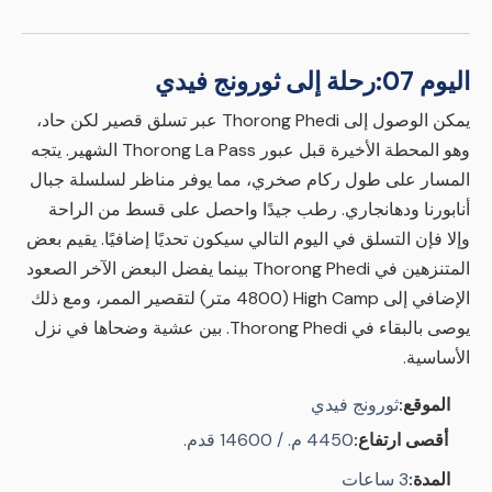
اليوم 07:
رحلة إلى ثورونج فيدي
يمكن الوصول إلى Thorong Phedi عبر تسلق قصير لكن حاد،
وهو المحطة الأخيرة قبل عبور Thorong La Pass الشهير. يتجه
المسار على طول ركام صخري، مما يوفر مناظر لسلسلة جبال
أنابورنا ودهانجاري. رطب جيدًا واحصل على قسط من الراحة
وإلا فإن التسلق في اليوم التالي سيكون تحديًا إضافيًا. يقيم بعض
المتنزهين في Thorong Phedi بينما يفضل البعض الآخر الصعود
الإضافي إلى High Camp (4800 متر) لتقصير الممر، ومع ذلك
يوصى بالبقاء في Thorong Phedi. بين عشية وضحاها في نزل
الأساسية.
الموقع:
ثورونج فيدي
أقصى ارتفاع:
4450 م. / 14600 قدم.
المدة:
3 ساعات