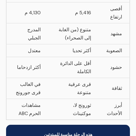
أقصى
5,416 م
4,130 م
ارتفاع
متنوع (من الغابة
المدرج
مشهد
إلى الصحراء)
الجبلي
الصعوبة
أكثر تحديا
معتدل
أقل على الدائرة
حشود
أكثر ازدحاما
الكاملة
قرى عرقية
في الغالب
ثقافة
متنوعة
قرى جورونج
أبرز
ثورونج لا،
مشاهدات
الأحداث
موكتيناث
الحرم ABC
هذه الرحلة مناسبة للمبتدئين