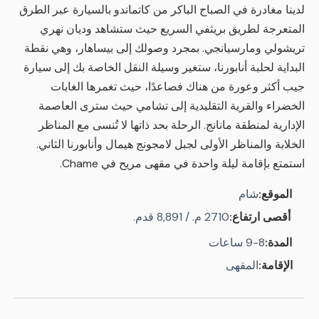
لدينا مغادرة في الصباح الباكر من كاتماندو بالسيارة عبر الطرق
المتعرجة لطريق بريثفي السريع حيث ستشاهد وديان نهري
تريشولي ومارسيانجي. بمجرد وصولك إلى بيساهار، وهي نقطة
البداية لحلبة أنابورنا، ستغير وسيلة النقل الخاصة بك إلى سيارة
جيب أكثر وعورة من هناك فصاعدًا، حيث تغمرها الغابات
الخضراء والقرية التقليدية إلى تشامي حيث سترى العاصمة
الإدارية لمنطقة مانانج. الرحلة بحد ذاتها لا تُنسى مع المناظر
الخلابة والمناظر الأولى لجبل لامجونج هيمال وأنابورنا الثاني.
استمتع بإقامة ليلة واحدة في مقهى مريح في Chame.
الموقع:
شام
أقصى ارتفاع:
2710 م. / 8,891 قدم.
المدة:
8-9 ساعات
الإقامة:
المقهى