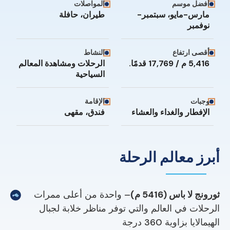
أفضل موسم
المواصلات
مارس-مايو، سبتمبر-
طيران، حافلة
نوفمبر
أقصى ارتفاع
النشاط
5,416 م / 17,769 قدمًا.
الرحلات ومشاهدة المعالم
السياحية
وجبات
الإقامة
الإفطار والغداء والعشاء
فندق، مقهى
أبرز معالم الرحلة
ثورونج لا باس (5416 م)
– واحدة من أعلى ممرات
الرحلات في العالم والتي توفر مناظر خلابة لجبال
الهيمالايا بزاوية 360 درجة