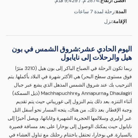
أقصى ارتفاع:
2874 م. / 9,429 قدم.
المدة:
رحلة لمدة 7 ساعات
الإقامة:
نزل
اليوم الحادي عشر:
شروق الشمس في بون
هيل والرحلات إلى نايابول
ربما تكون الرحلة في الصباح الباكر إلى بون هيل (3210 مترًا
فوق مستوى سطح البحر) هي الأكثر شهرة في البلاد بأكملها. يتم
الترحيب بك عند شروق الشمس المذهل الذي يشع عبر جبال
Dhaulagiri وAnnapurna وMachhapuchhre (ذيل السمكة)
أثناء التنزه. بعد ذلك يتم النزول إلى غوريباني حيث يتم تقديم
وجبة الإفطار. بعد ذلك، من هناك، يتجه المسار نحو أسفل التل
عبر أوليري وسلالمها الحجرية الشهيرة وغاباتها، ويصل أخيرًا إلى
نايابول حيث يمكنك الوصول إلى بوخارا على بعد مسافة قصيرة
بالسيارة. في بوخارا، تحتفل باختتام رحلتك مع تناول العشاء في