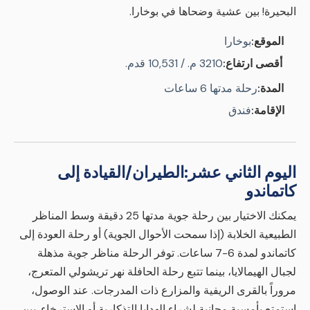
البحيرة! بين عشية وضحاها في بوخارا.
الموقع:
بوخارا
أقصى ارتفاع:
3210 م. / 10,531 قدم.
المدة:
رحلة مدتها 6 ساعات
الإقامة:
فندق
اليوم الثاني عشر:
الطيران/القيادة إلى
كاتماندو
يمكنك الاختيار بين رحلة جوية مدتها 25 دقيقة وسط المناظر
الطبيعية الخلابة (إذا سمحت الأحوال الجوية) أو رحلة العودة إلى
كاتماندو لمدة 6-7 ساعات. توفر الرحلة مناظر جوية مذهلة
لجبال الهيمالايا، بينما تتبع رحلة الحافلة نهر تريشولي المتعرج،
مروراً بالقرى الريفية والمزارع ذات المدرجات. عند الوصول،
استمتع بأمسية مجانية لشراء الهدايا التذكارية أو الاسترخاء. بين