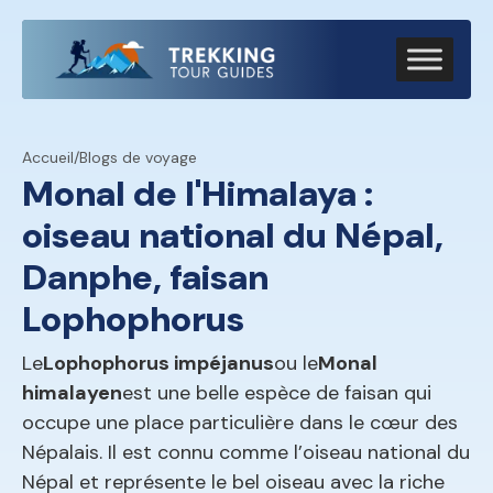
Accueil
/
Blogs de voyage
Monal de l'Himalaya :
oiseau national du Népal,
Danphe, faisan
Lophophorus
Le
Lophophorus impéjanus
ou le
Monal
himalayen
est une belle espèce de faisan qui
occupe une place particulière dans le cœur des
Népalais. Il est connu comme l’oiseau national du
Népal et représente le bel oiseau avec la riche