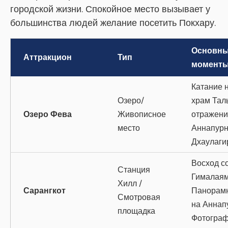
городской жизни. Спокойное место вызывает у
большинства людей желание посетить Покхару.
Основн
Аттракцион
Тип
момент
Катание н
Озеро/
храм Тал
Озеро Фева
Живописное
отражени
место
Аннапурн
Дхаулаги
Восход с
Станция
Гималаям
Хилл /
Сарангкот
Панорам
Смотровая
на Аннап
площадка
Фотогра