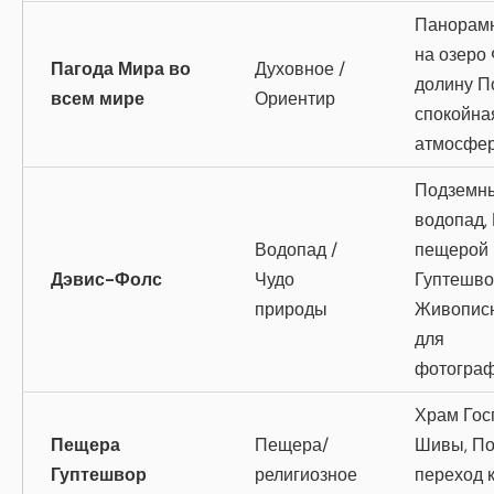
Панорам
на озеро
Пагода Мира во
Духовное /
долину П
всем мире
Ориентир
спокойна
атмосфе
Подземн
водопад,
Водопад /
пещерой
Дэвис-Фолс
Чудо
Гуптешво
природы
Живописн
для
фотогра
Храм Гос
Пещера
Пещера/
Шивы, П
Гуптешвор
религиозное
переход 