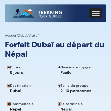
Accueil
/
Dubaï
/
Visite
/
Forfait Dubaï au départ du
Népal
Durée
Niveau de voyage
5 jours
Facile
Destination
Taille du groupe
Dubaï
2-16 personnes
Commence à
Se termine à
Népal
Népal