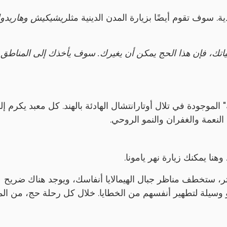
ية. سوف تقوم أيضًا بزيارة المدن الدينية مثل
ريشيكيش وهاريدوا
حياتك، فإن هذا الحج يمكن أن يغيرك. سوف يأخذك إلى المناطق
الموجودة في تلال أوتارانتشال الهادئة بالهند. كل معبد يكرم إلهً
 النعمة والغفران والنمو الروحي.
هنا يمكنك زيارة نهر يامونا.
اني أقدس نهر في الهند. على ارتفاع حوالي 3200 متر، ستخطف مناظر جبال الهيمالايا أنفاسك، ويوجد هناك ضريح
هو وسيلة لتطهير أنفسهم من الخطايا. خلال كل رحلة حج، من ال