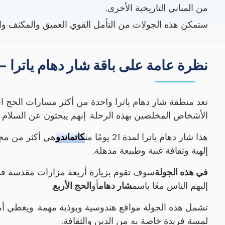
من المباني التاريخية الأخرى.
ستمكن هذه الجولات من التأمل القوي العميق والمكثف وال
نظرة عامة على باقة شار دهام ياترا - 21 يومًا
تعد منطقة شار دهام ياترا واحدة من أكثر مسارات الحج احتر
الأشخاص المخلصين بهذه الرحلة. إنهم يبحثون عن السلام ا
هذا شار دهام ياترا لمدة 21 يومًا من
كاتماندو
هي أكثر من مجر
إلهية وثقافة غنية وطبيعة مذهلة.
في هذه الجولة
سوف تقوم بزيارة أربعة مزارات مقدسة في ا
إليهم الناس معًا باسم
شار دهام
أو
الحج الأربع
.
تشمل هذه الجولة مواقع هندوسية وبوذية مهمة. ويغطي أما
لمسة فريدة خاصة به من الدين والثقافة.