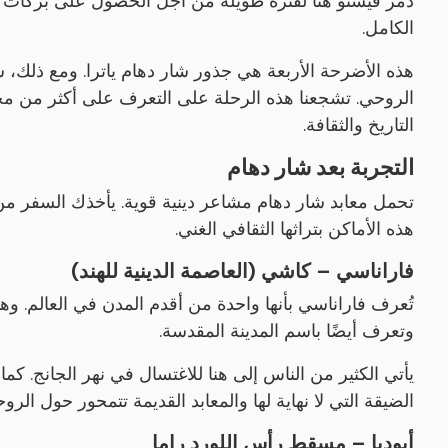
دمر فيشنو هنا لفترة طويلة من أجل الحصول على بركات أت
الكامل.
هذه الأضرحة الأربعة هي جذور شار دهام ياترا. ومع ذلك، 
الروحي. تشجعنا هذه الرحلة على التعرف على أكثر من مجر
التاريخ والثقافة.
التجربة بعد شار دهام
تحمل معابد شار دهام مشاعر دينية قوية. يأخذك السفر من ك
هذه الأماكن بتراثها الثقافي الغني.
فاراناسي – كاشي (العاصمة الدينية للهند)
تُعرف فاراناسي بأنها واحدة من أقدم المدن في العالم. وهذا
وتعرف أيضًا باسم المدينة المقدسة.
يأتي الكثير من الناس إلى هنا للاغتسال في نهر الجانج. كم
الضيقة التي لا نهاية لها والمعابد القديمة تتمحور حول الروحا
أيوديا – مسقط رأس اللورد راما