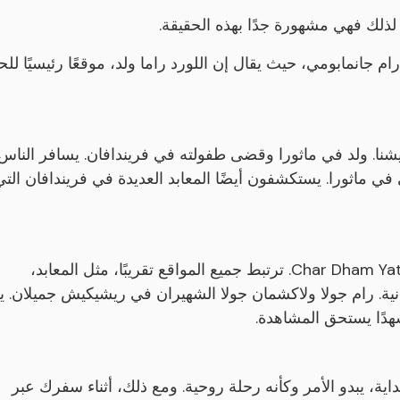
. لذلك فهي مشهورة جدًا بهذه الحقيقة.
رام جانمابومي، حيث يقال إن اللورد راما ولد، موقعًا رئيسيًا للح
شنا. ولد في ماثورا وقضى طفولته في فريندافان. يسافر الناس
في ماثورا. يستكشفون أيضًا المعابد العديدة في فريندافان التي
تعد ريشيكيش وهاريدوار من نقاط السفر الشهيرة إلى Char Dham Yatra. ترتبط جميع المواقع تقريبًا، مثل المعابد،
نية. رام جولا ولاكشمان جولا الشهيران في ريشيكيش جميلان. ي
هدًا يستحق المشاهدة.
هام ياترا، تستمر لمدة 21 يومًا. في البداية، يبدو الأمر وكأنه رحلة روحية. ومع ذلك، أثناء سفرك عبر