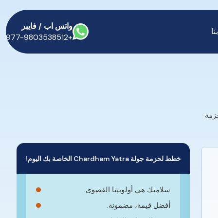
واتس اب / فايبر
نا
+977-9803538512
 خطط لحزمة
خطط لحزمة جولة Chardham Yatra الخاصة بك اليوم!
سلامتك هي أولويتنا القصوى.
أفضل قيمة، مضمونة.