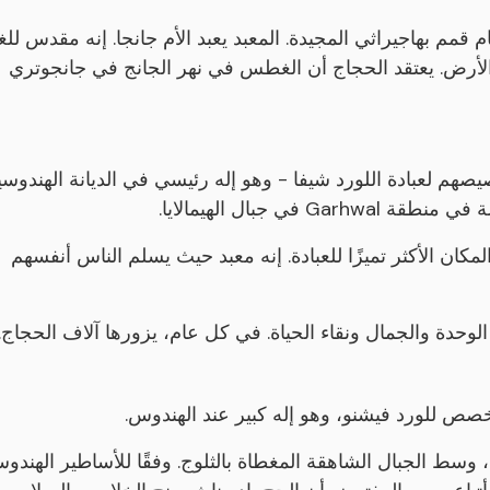
قمم بهاجيراثي المجيدة. المعبد يعبد الأم جانجا. إنه مقدس للغا
 الأرض. يعتقد الحجاج أن الغطس في نهر الجانج في جانجوتري
من 12 Jyotirlingas، الذين تم تخصيصهم لعبادة اللورد شيفا - وهو إله رئيسي في الديانة الهندوس
مكان الأكثر تميزًا للعبادة. إنه معبد حيث يسلم الناس أنفسهم
الوحدة والجمال ونقاء الحياة. في كل عام، يزورها آلاف الحجاج.
خصص للورد فيشنو، وهو إله كبير عند الهندوس.
، وسط الجبال الشاهقة المغطاة بالثلوج. وفقًا للأساطير الهندوس