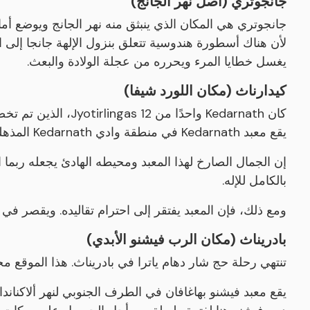
جانجوتري (أصل نهر الجانج)
جانجوتري هي المكان الذي ينبثق منه نهر الجانج ويوضع أمام 
لأن هناك أسطورة هندوسية تتعلق بنزول الإلهة جانجا إلى
يغسل خطايا المرء ويحرره من عجلة الولادة والبعث.
كيدارناث (مكان اللورد شيفا)
كان Kedarnath واحدًا 
يقع معبد Kedarnath في منطقة وادي Kedarnath المذهلة في منطقة Garhwal في جبال الهيمالايا.
إن الجمال الصارخ لهذا المعبد ومحيطه الهادئ يجعله ربما ال
بالكامل للإله.
ومع ذلك، فإن المعبد يفتقر إلى احترام تقاليده. ويقصر في 
بادريناث (مكان الرب فيشنو الأبدي)
تنتهي رحلة حج شار دهام ياترا في بادريناث. هذا الموقع م
يقع معبد فيشنو بهاغافان في الطرف الجنوبي لنهر ألاكناندا