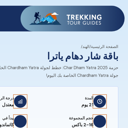
الصفحة الرئيسية
/
الهند
/
باقة شار دهام ياترا
جولة Chardham Yatra الخاصة بك اليوم!
المدة
درجة الر
21 يوم
معتدل
حجم المجموعة
يبدأ في
2-16 باكس
كاتماندو