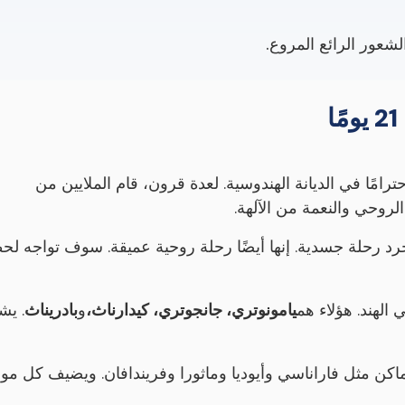
شعور الرائع المروع.
امًا في الديانة الهندوسية. لعدة قرون، قام الملايين من
لروحي والنعمة من الآلهة.
د رحلة جسدية. إنها أيضًا رحلة روحية عميقة. سوف تواجه ل
لهند. هؤلاء هم
يامونوتري، جانجوتري، كيدارناث،
و
بادريناث
. يش
كن مثل فاراناسي وأيوديا وماثورا وفريندافان. ويضيف كل مو