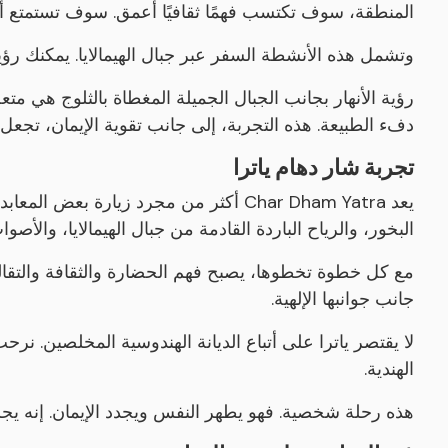
المنطقة، سوف تكتسب فهمًا ثقافيًا أعمق. سوف تستمتع أيضً
وتشمل هذه الأنشطة السفر عبر جبال الهيمالايا. يمكنك رؤية
رؤية الأنهار بجانب الجبال الجميلة المغطاة بالثلوج هي م
دفء الطبيعة. هذه التجربة، إلى جانب تقوية الإيمان، تجعل ا
تجربة شار دهام ياترا
يعد Char Dham Yatra أكثر من مجرد زيارة 
البخور، والرياح الباردة القادمة من جبال الهيمالايا، والأصو
مع كل خطوة تخطوها، يصبح فهم الحضارة والثقافة والتقالي
جانب جوانبها الإلهية.
لا يقتصر ياترا على أتباع الديانة الهندوسية المخلصين. ن
الهندية.
هذه رحلة شخصية. فهو يطهر النفس ويجدد الإيمان. إنه يج