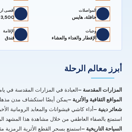
المواصلات
أقصى ارت
حافلة، هايس
3,500 م / 11,483 قدمًا.
وجبات
الإقامة
الإفطار والغداء والعشاء
فندق
أبرز معالم الرحلة
المزارات المقدسة –
العبادة في المزارات المقدسة في يام
المواقع الثقافية والأثرية –
يمكن أيضًا استكشاف مدن مذهلة 
شعائر دينية –
أداء كاشي فيشواناث والمعابد الرومانية الأخر
استمتع بالصفاء العاطفي من خلال مشاهدة هذا المشهد الرا
السياحة التاريخية –
استمتع بسحر القطع الأثرية الرمزية م