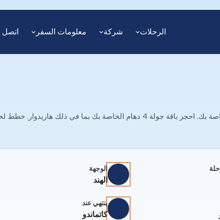
الرحلات
شركة
معلومات السفر
اتصل ب
حزمة Char Dham Yatra 2025: خطط لجولة Chardham Yatra الخاصة بك. احجز باقة جولة 4 دهام الخاصة بك بما في ذلك هاريدوار.
حلة
الوجهة
الهند
ينتهي عند
كاتماندو