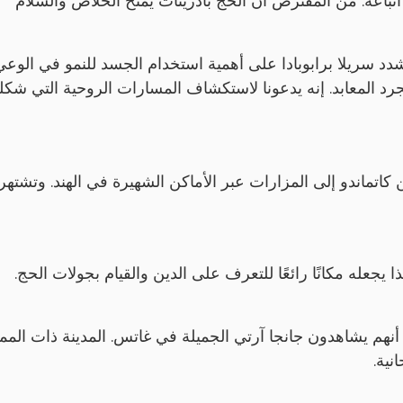
باعه. من المفترض أن الحج بادريناث يمنح الخلاص والسلام
شدد سريلا برابوبادا على أهمية استخدام الجسد للنمو في الوعي
د المعابد. إنه يدعونا لاستكشاف المسارات الروحية التي شكله
اتماندو إلى المزارات عبر الأماكن الشهيرة في الهند. وتشتهر
 يجعله مكانًا رائعًا للتعرف على الدين والقيام بجولات الحج.
ا أنهم يشاهدون جانجا آرتي الجميلة في غاتس. المدينة ذات الم
نية.